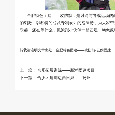
合肥
特色团建
——攻防箭，是射箭与野战运动的
的刺激，以独特的弓及专利设计的泡沫箭，为大家带
乐趣、还在等什么，抓紧跟小伙伴一起团建，high起
转载请注明文章出处：
合肥特色团建——攻防箭-云朗团建
上一篇：
合肥拓展训练——新潮团建项目
下一篇：
合肥团建周边两日游——扬州