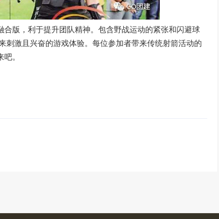
融合版，利于提升团队精神。包含野战运动的紧张和闪避球
来刺激且兴奋的游戏体验。每位参加者带来传统射箭活动的
来吧。