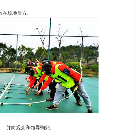
放在场地后方。
,，并向观众和领导鞠躬。