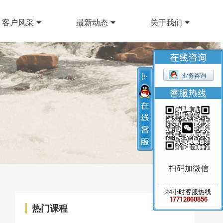
客户风采
最新动态
关于我们
业务咨询
扫码加微信
24小时客服热线
17712860856
热门课程