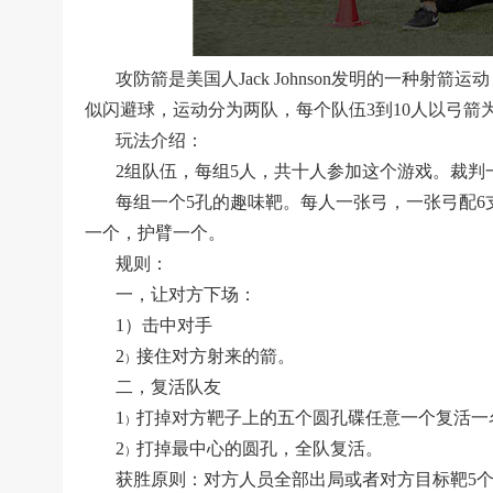
攻防箭
是美国人
Jack Johnson
发明的一种
射箭运动
似闪避球，运动分为两队，每个队伍
3到10人以弓
玩法介绍：
2组队伍，每组5人，共十人参加这个游戏。裁判
每组一个
5孔的趣味靶。每人一张弓，一张弓配6
一个，护臂一个。
规则：
一，让对方下场：
1）击中对手
2
接住对方射来的箭。
）
二，复活队友
1
打掉对方靶子上的五个圆孔碟任意一个复活一
）
2
打掉最中心的圆孔，全队复活。
）
获胜原则：对方人员全部出局或者对方目标靶
5