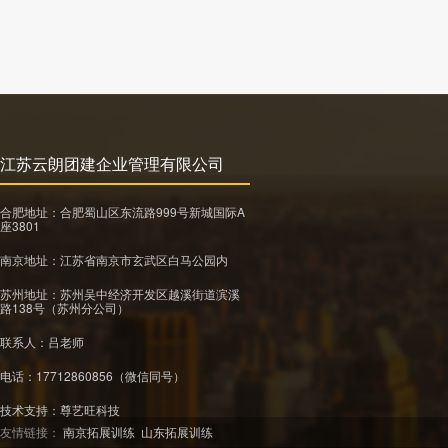
江苏云朗团建企业管理有限公司
合肥地址：合肥蜀山区东流路999号新城国际A
座3801
南京地址：江苏省南京市玄武区白马公园内
苏州地址：苏州吴中经济开发区越溪街道滨溪
路138号（苏州分公司）
联系人：吕老师
电话：17712860856（微信同号）
技术支持：
尊艺旺科技
友情链接：
南京拓展训练
山东拓展训练