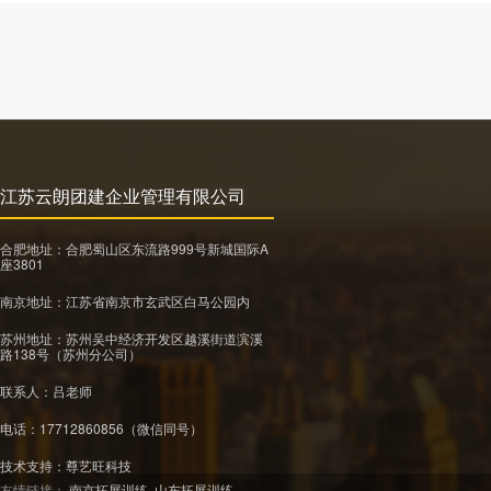
江苏云朗团建企业管理有限公司
合肥地址：合肥蜀山区东流路999号新城国际A
座3801
南京地址：江苏省南京市玄武区白马公园内
苏州地址：苏州吴中经济开发区越溪街道滨溪
路138号（苏州分公司）
联系人：吕老师
电话：17712860856（微信同号）
技术支持：
尊艺旺科技
友情链接：
南京拓展训练
山东拓展训练