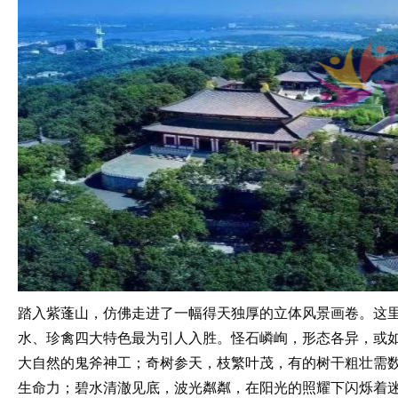
踏入紫蓬山，仿佛走进了一幅得天独厚的立体风景画卷。这
水、珍禽四大特色最为引人入胜。怪石嶙峋，形态各异，或
大自然的鬼斧神工；奇树参天，枝繁叶茂，有的树干粗壮需
生命力；碧水清澈见底，波光粼粼，在阳光的照耀下闪烁着