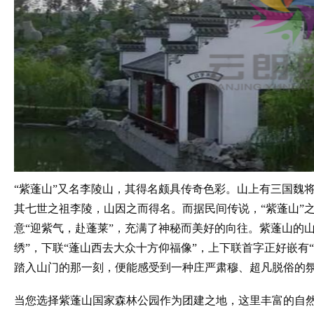
“紫蓬山”又名李陵山，其得名颇具传奇色彩。山上有三国魏
其七世之祖李陵，山因之而得名。而据民间传说，“紫蓬山”
意“迎紫气，赴蓬莱”，充满了神秘而美好的向往。紫蓬山的
绣”，下联“蓬山西去大众十方仰福像”，上下联首字正好嵌有
踏入山门的那一刻，便能感受到一种庄严肃穆、超凡脱俗的
当您选择紫蓬山国家森林公园作为团建之地，这里丰富的自