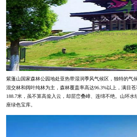
紫蓬山国家森林公园地处亚热带湿润季风气候区，独特的气
混交林和阔叶纯林为主，森林覆盖率高达
96.3%以上，满目
188.7米，虽不算高耸入云，却层峦叠嶂、连绵不绝。山环
座绿色宝库。