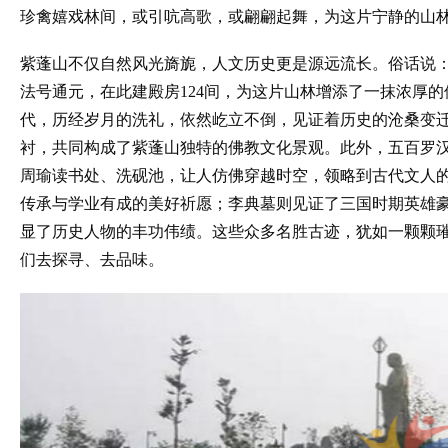
珍禽嬉戏林间，或引吭高歌，或翩翩起舞，为这片宁静的山
紫蓬山不仅自然风光旖旎，人文历史更是源远流长。俗话说：
法号通元，在此建殿房124间，为这片山林增添了一抹浓厚
代，历经岁月的洗礼，依然屹立不倒，见证着历史的沧桑变
衬，共同构成了紫蓬山独特的佛教文化景观。此外，五百罗
周瑜读书处、洗砚池，让人仿佛穿越时空，领略到古代文人
传承与学业有成的美好祈愿；李典墓则见证了三国时期英雄
显了历史人物的丰功伟绩。这些众多名胜古迹，犹如一颗颗
们去探寻、去品味。