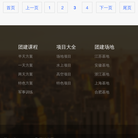
首页
上一页
1
2
3
4
下一页
尾页
团建课程
项目大全
团建场地
半天方案
场地项目
江苏基地
一天方案
水上项目
安徽基地
两天方案
高空项目
浙江基地
特色方案
特色项目
上海基地
军事训练
合肥基地