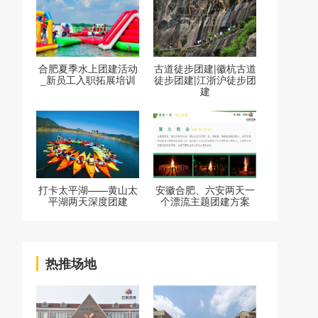
合肥夏季水上团建活动
古道徒步团建|徽杭古道
_新员工入职拓展培训
徒步团建|江浙沪徒步团
建
打卡太平湖——黄山太
安徽合肥、六安两天一
平湖两天深度团建
个漂流主题团建方案
热推场地