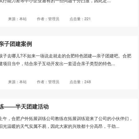
执行能力差等中小企业通有的一些问题十分凸显，因此定...
来源：本站
作者：管理员
点击量：221
亲子团建案例
孩子去哪儿?不如来一场说走就走的合肥特色团建—亲子团建吧。合肥
建项目当中，结合亲子互动开发出一套适合亲子类型的特色...
来源：本站
作者：管理员
点击量：248
练——半天团建活动
上午，合肥户外拓展训练公司教练在拓展训练迎来了公司的小伙伴们，
阳光温暖的天气实属不易，因此大家的兴致都十分高昂，干劲...