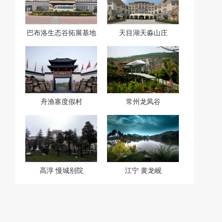
巴布洛生态谷拓展基地
天目湖天淼山庄
舟渔寨度假村
常州龙凤谷
高淳 慢城别院
江宁 黄龙岘